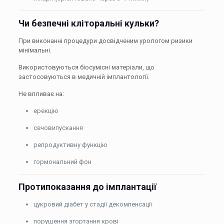
Чи безпечні кліторальні кульки?
При виконанні процедури досвідченим урологом ризики
мінімальні.
Використовуються біосумісні матеріали, що
застосовуються в медичній імплантології.
Не впливає на:
ерекцію
сечовипускання
репродуктивну функцію
гормональний фон
Протипоказання до імплантації
цукровий діабет у стадії декомпенсації
порушення згортання крові