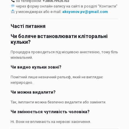
за телефоном:
+380679926703
через форму онлайн-запису на сайті в розділі “Контакти”
у месенджерах або e-mail:
aksyonov.pv@gmail.com
Часті питання
Чи боляче встановлювати кліторальні
кульки?
Процедура проводиться під місцевою анестезією, тому біль
мінімальний.
Чи видно кульки зовні?
Помітний лише незначний рельєф, який не виглядає
неприродно.
Чи можна видалити?
Так, імпланти можна безпечно видалити або замінити.
Чи змінюється чутливість чоловіка?
Ні. Вони не впливають на нервові закінчення.