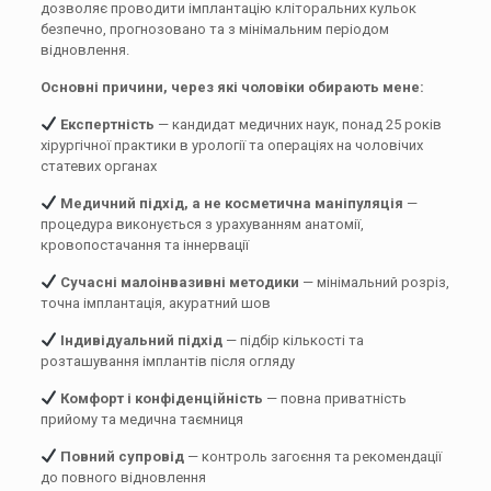
дозволяє проводити імплантацію кліторальних кульок
безпечно, прогнозовано та з мінімальним періодом
відновлення.
Основні причини, через які чоловіки обирають мене:
Експертність
— кандидат медичних наук, понад 25 років
хірургічної практики в урології та операціях на чоловічих
статевих органах
Медичний підхід, а не косметична маніпуляція
—
процедура виконується з урахуванням анатомії,
кровопостачання та іннервації
Сучасні малоінвазивні методики
— мінімальний розріз,
точна імплантація, акуратний шов
Індивідуальний підхід
— підбір кількості та
розташування імплантів після огляду
Комфорт і конфіденційність
— повна приватність
прийому та медична таємниця
Повний супровід
— контроль загоєння та рекомендації
до повного відновлення