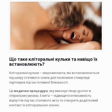
Що таке кліторальні кульки та навіщо їх
встановлюють?
Кліторальні кульки – мікроімпланти, які встановлюються
під шкіру статевого члена для посилення стимуляції
партнерки під час інтимної близькості.
Це
медична процедура
, яку виконує лікар-уролог в
стерильних умовах. Її мета — підвищити інтенсивність
відчуттів під час статевого акту та створити додатковий
контакт із кліторальною зоною.