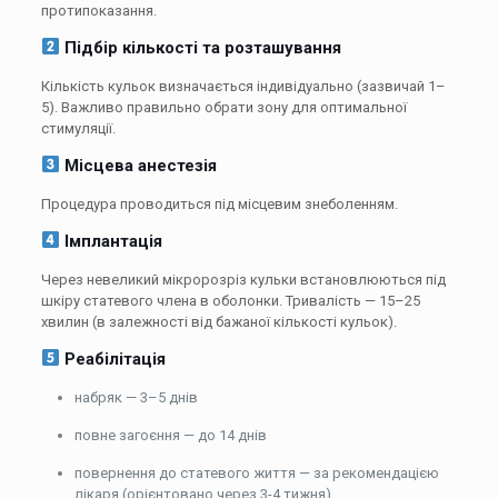
протипоказання.
Підбір кількості та розташування
Кількість кульок визначається індивідуально (зазвичай 1–
5). Важливо правильно обрати зону для оптимальної
стимуляції.
Місцева анестезія
Процедура проводиться під місцевим знеболенням.
Імплантація
Через невеликий мікророзріз кульки встановлюються під
шкіру статевого члена в оболонки. Тривалість — 15–25
хвилин (в залежності від бажаної кількості кульок).
Реабілітація
набряк — 3–5 днів
повне загоєння — до 14 днів
повернення до статевого життя — за рекомендацією
лікаря (орієнтовано через 3-4 тижня)