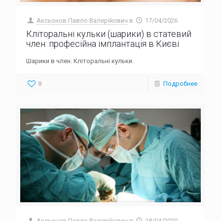
Аксьонов Павло Валерійович
в
17/04/2026
Кліторальні кульки (шарики) в статевий
член: професійна імплантація в Києві
Шарики в член. Кліторальні кульки.
8
Подробнее
Аксьонов Павло Валерійович
в
18/04/2020