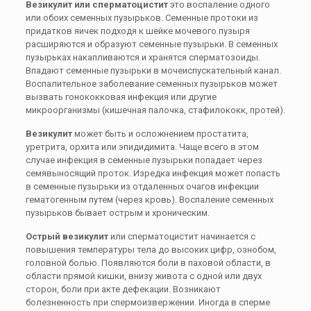
Везикулит или сперматоцистит
это воспаление одного
или обоих семенных пузырьков. Семенные протоки из
придатков яичек подходя к шейке мочевого пузыря
расширяются и образуют семенные пузырьки. В семенных
пузырьках накапливаются и хранятся сперматозоиды.
Впадают семенные пузырьки в мочеиспускательный канал.
Воспалительное заболевание семенных пузырьков может
вызвать гонококковая инфекция или другие
микроорганизмы (кишечная палочка, стафилококк, протей).
Везикулит
может быть и осложнением простатита,
уретрита, орхита или эпидидимита. Чаще всего в этом
случае инфекция в семенные пузырьки попадает через
семявыносящий проток. Изредка инфекция может попасть
в семенные пузырьки из отдаленных очагов инфекции
гематогенным путем (через кровь). Воспаление семенных
пузырьков бывает острым и хроническим.
Острый везикулит
или сперматоцистит начинается с
повышения температуры тела до высоких цифр, ознобом,
головной болью. Появляются боли в паховой области, в
области прямой кишки, внизу живота с одной или двух
сторон, боли при акте дефекации. Возникают
болезненность при спермоизвержении. Иногда в сперме