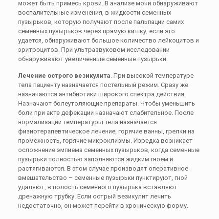
может быть примесь крови. В анализе мочи обнаруживают
воспалительные изменения, в жидкости семенных
пузырьков, которую получают после пальпации самих
семенных пузырьков через прямую кишку, если это
удается, обнаруживают большое количество лейкоцитов и
эритроцитов. При ультразвуковом исследовании
обнаруживают увеличенные семенные пузырьки.
Лечение острого везикулита
. При высокой температуре
тела пациенту назначается постельный режим. Сразу же
назначаются антибиотики широкого спектра действия.
Назначают болеутоляющие препараты. Чтобы уменьшить
боли при акте дефекации назначают слабительное. После
нормализации температуры тела назначается
физиотерапевтическое лечение, горячие ванны, грелки на
промежность, горячие микроклизмы. Изредка возникает
осложнение эмпиема семенных пузырьков, когда семенные
пузырьки полностью заполняются жидким гноем и
растягиваются. В этом случае производят оперативное
вмешательство – семенные пузырьки пунктируют, гной
удаляют, в полость семенного пузырька вставляют
дренажную трубку. Если острый везикулит лечить
недостаточно, он может перейти в хроническую форму.