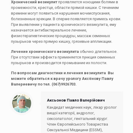
Хронический везикулит
проявляется ноющими болями в
промежности, крестце, области прямой кишки. С течением
времени могут появиться нарушения мочеиспускания,
болезненные эрекции. В сперме появляется примесь крови.
При выявлении у пациента хронического везикулита, ему
назначается антибактериальное лечение,
физиотерапевтические процедуры, массаж семенных
пузырьков через прямую кишку, грязевые аппликации.
Лечение хронического везикулита
обычно длительное.
При отсутствии эффекта применяется пункция семенных
пузырьков и производится промывание их полости.
По вопросам диагностики и лечения везикулита Вы
можете обратиться к врачу урологу Аксёнову Павлу
Валериевичу по тел. (067)9926703.
Аксьонов Павло Валерійович
Кандидат медичних наук, лікар уролог
вищої категорії, андролог,
сексопатолог, генітальний хірург.
Член Європейського Товариства
Сексуальної Медицини (ESSM),