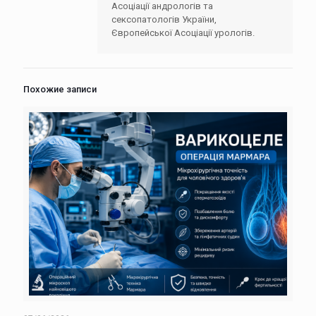
Асоціації андрологів та
сексопатологів України,
Європейської Асоціації урологів.
Похожие записи