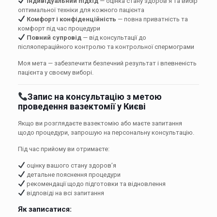
Індивідуальний підхід
— оцінка стану здоров’я та вибір
оптимальної техніки для кожного пацієнта
Комфорт і конфіденційність
— повна приватність та
комфорт під час процедури
Повний супровід
— від консультації до
післяопераційного контролю та контрольної спермограми
Моя мета — забезпечити безпечний результат і впевненість
пацієнта у своєму виборі.
Запис на консультацію з метою
проведення вазектомії у Києві
Якщо ви розглядаєте вазектомію або маєте запитання
щодо процедури, запрошую на персональну консультацію.
Під час прийому ви отримаєте:
оцінку вашого стану здоров’я
детальне пояснення процедури
рекомендації щодо підготовки та відновлення
відповіді на всі запитання
Як записатися: