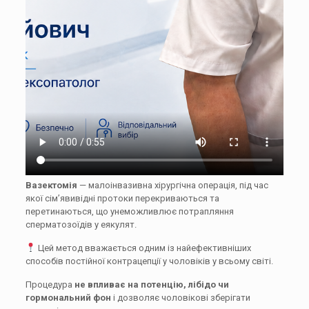
Вазектомія
— малоінвазивна хірургічна операція, під час
якої сім’явивідні протоки перекриваються та
перетинаються, що унеможливлює потрапляння
сперматозоїдів у еякулят.
Цей метод вважається одним із найефективніших
способів постійної контрацепції у чоловіків у всьому світі.
Процедура
не впливає на потенцію, лібідо чи
гормональний фон
і дозволяє чоловікові зберігати