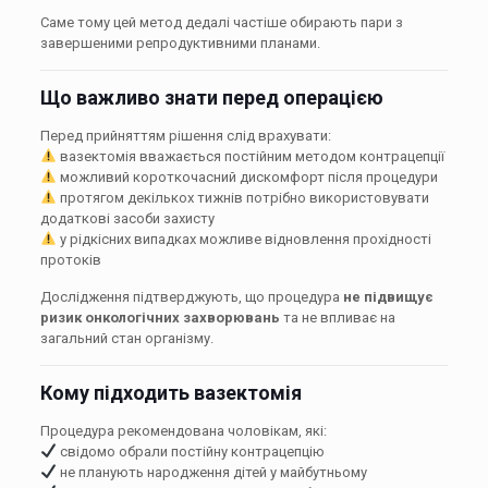
Саме тому цей метод дедалі частіше обирають пари з
завершеними репродуктивними планами.
Що важливо знати перед операцією
Перед прийняттям рішення слід врахувати:
вазектомія вважається постійним методом контрацепції
можливий короткочасний дискомфорт після процедури
протягом декількох тижнів потрібно використовувати
додаткові засоби захисту
у рідкісних випадках можливе відновлення прохідності
протоків
Дослідження підтверджують, що процедура
не підвищує
ризик онкологічних захворювань
та не впливає на
загальний стан організму.
Кому підходить вазектомія
Процедура рекомендована чоловікам, які:
свідомо обрали постійну контрацепцію
не планують народження дітей у майбутньому