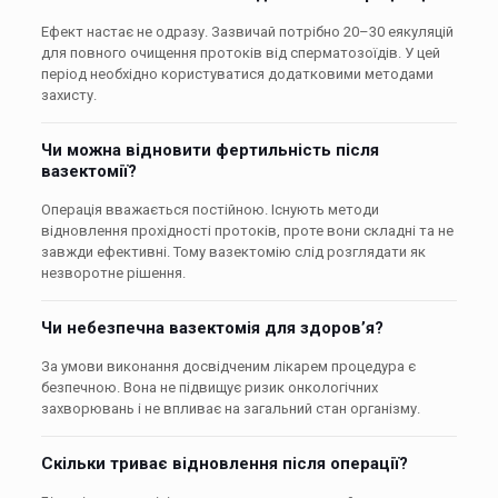
Ефект настає не одразу. Зазвичай потрібно 20–30 еякуляцій
для повного очищення протоків від сперматозоїдів. У цей
період необхідно користуватися додатковими методами
захисту.
Чи можна відновити фертильність після
вазектомії?
Операція вважається постійною. Існують методи
відновлення прохідності протоків, проте вони складні та не
завжди ефективні. Тому вазектомію слід розглядати як
незворотне рішення.
Чи небезпечна вазектомія для здоров’я?
За умови виконання досвідченим лікарем процедура є
безпечною. Вона не підвищує ризик онкологічних
захворювань і не впливає на загальний стан організму.
Скільки триває відновлення після операції?