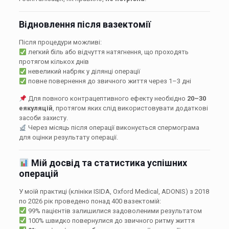
Відновлення після вазектомії
Після процедури можливі:
легкий біль або відчуття натягнення, що проходять
протягом кількох днів
невеликий набряк у ділянці операції
повне повернення до звичного життя через 1–3 дні
Для повного контрацептивного ефекту необхідно
20–30
еякуляцій
, протягом яких слід використовувати додаткові
засоби захисту.
Через місяць після операції виконується спермограма
для оцінки результату операції.
Мій досвід та статистика успішних
операцій
У моїй практиці (клініки ISIDA, Oxford Medical, ADONIS) з 2018
по 2026 рік проведено понад 400 вазектомій:
99% пацієнтів залишилися задоволеними результатом
100% швидко повернулися до звичного ритму життя