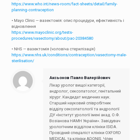
https://www.who.int/news-room/fact-sheets/detail/family-
planning-contraception
• Mayo Clinic — вазектомія: опис процедури, ефективність і
відновлення
https://www.mayoclinic.org/tests-
procedures/vasectomy/about/pac-20384580
• NHS — вазектомія (чоловіча стерилізація)
https://www.nhs.uk/conditions/contraception/vasectomy-male-
sterilisation/
Аксьонов Павло Валерійович
Лікар уролог вищої категорії,
андролог, сексопатолог, генітальний
хірург. Кандидат медичних наук.
Старший науковий співробітник
відділу сексопатології та андрології
ДУ «Інститут урології імені акад. О.Ф.
Возіанова НАМН України». Завідувач
урологічним відділом клініки ISIDA.
Провідний спеціаліст клініки OXFORD
MEDICAL та клініки ADONIS. Член