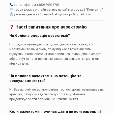
за телефоном +380679926703
через форму онлайн-запису на сайті в розділі “Контакти”
у месенджерах або e-mail: aksyonov.pv@gmail.com
Часті запитання про вазектомію
Чи болісна операція вазектомії?
Процедура проводиться під місцевою анестезією, або
медикаментозним сном, тому під час втручання біль
відсутній. Після операції можливий незначний дискомфорт
або відчуття натягнення, які зазвичай зникають протягом
кількох днів.
Чи впливає вазектомія на потенцію та
сексуальне життя?
Ні. Вазектомія не змінює рівень тестостерону, не впливає на
ерекцію, лібідо чи здатність до оргазму. Чоловік
продовжує вести повноцінне інтимне життя.
Коли вазектомія починає діяти як контрацепція?