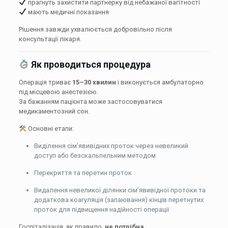
прагнуть захистити партнерку від небажаної вагітності
мають медичні показання
Рішення завжди ухвалюється добровільно після
консультації лікаря.
Як проводиться процедура
Операція триває
15–30 хвилин
і виконується амбулаторно
під місцевою анестезією.
За бажанням пацієнта може застосовуватися
медикаментозний сон.
Основні етапи:
Виділення сім’явивідних проток через невеликий
доступ або безскальпельним методом
Перекриття та перетин проток
Видалення невеликої ділянки сім’явивідної протоки та
додаткова коагуляція (запаювання) кінців перетнутих
проток для підвищення надійності операції
Госпіталізація, як правило,
не потрібна
.