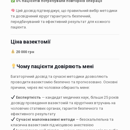
0% пацієнтів потребували повторної операції
Цей досвід підтверджує, що правильний вибір методики
та досвідчений хірург гарантують безпечний,
передбачуваний та ефективний результат для кожного
пацієнта.
Ціна вазектомії
20 000 грн
Чому пацієнти довіряють мені
Багаторічний досвід та сучасні методики дозволяють
проводити вазектомію безпечно та прогнозовано. Основні
причини, через які чоловіки обирають мене:
Експертність
— кандидат медичних наук, більше 25 років
досвіду проведення вазектомій та хірургічних втручань на
чоловічих статевих органах, гарантія безпечного та
ефективного результату
Сучасні малоінвазивні методи
— безскальпельна та
класична вазектомія під місцевою анестезією