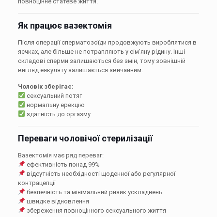
повноцінне статеве життя.
Як працює вазектомія
Після операції сперматозоїди продовжують вироблятися в
яєчках, але більше не потрапляють у сім’яну рідину. Інші
складові сперми залишаються без змін, тому зовнішній
вигляд еякуляту залишається звичайним.
Чоловік зберігає:
сексуальний потяг
нормальну ерекцію
здатність до оргазму
Переваги чоловічої стерилізації
Вазектомія має ряд переваг:
ефективність понад 99%
відсутність необхідності щоденної або регулярної
контрацепції
безпечність та мінімальний ризик ускладнень
швидке відновлення
збереження повноцінного сексуального життя