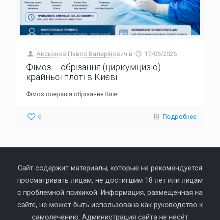
Аксьонов Павло Валерійович
в
17/05/2026
Фімоз – обрізання (циркумцизіо)
крайньої плоті в Києві.
Фімоз операція обрізання Київ
6
Подробнее
Сайт содержит материалы, которые не рекомендуется
просматривать лицам, не достигшим 18 лет или лицам
с проблемной психикой. Информация, размещенная на
сайте, не может быть использована как руководство к
самолечению. Администрация сайта не несёт