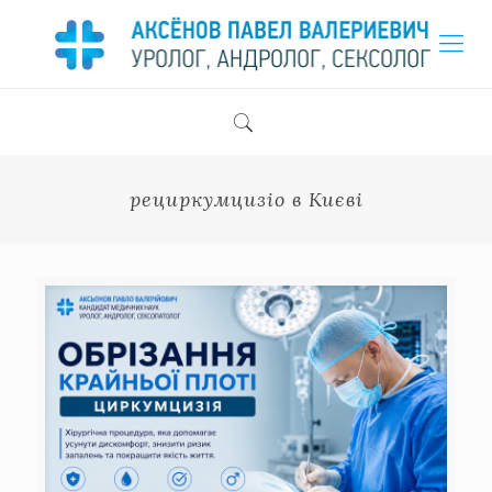
рециркумцизіо в Києві