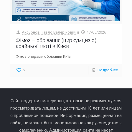
Аксьонов Павло Валерійович
в
17/05/2026
Фімоз – обрізання (циркумцизіо)
крайньої плоті в Києві.
Фімоз операція обрізання Київ
6
Подробнее
Сайт содержит материалы, которые не рекомендуется
просматривать лицам, не достигшим 18 лет или лицам
с проблемной психикой. Информация, размещенная на
сайте, не может быть использована как руководство к
самолечению. Администрация сайта не несёт