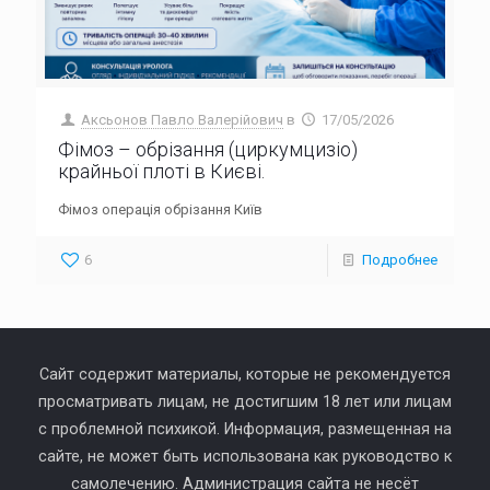
Аксьонов Павло Валерійович
в
17/05/2026
Фімоз – обрізання (циркумцизіо)
крайньої плоті в Києві.
Фімоз операція обрізання Київ
6
Подробнее
Сайт содержит материалы, которые не рекомендуется
просматривать лицам, не достигшим 18 лет или лицам
с проблемной психикой. Информация, размещенная на
сайте, не может быть использована как руководство к
самолечению. Администрация сайта не несёт