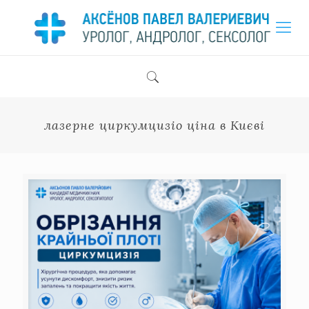
лазерне циркумцизіо ціна в Києві