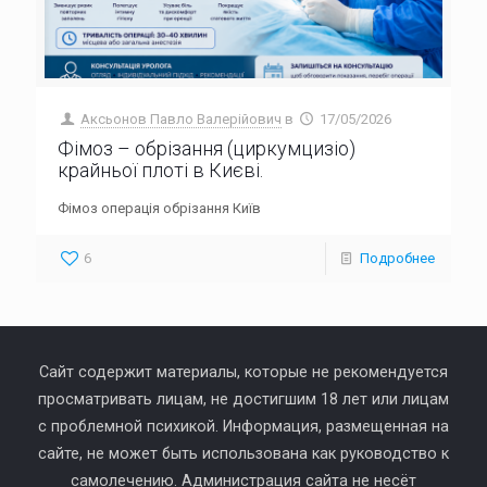
Аксьонов Павло Валерійович
в
17/05/2026
Фімоз – обрізання (циркумцизіо)
крайньої плоті в Києві.
Фімоз операція обрізання Київ
6
Подробнее
Сайт содержит материалы, которые не рекомендуется
просматривать лицам, не достигшим 18 лет или лицам
с проблемной психикой. Информация, размещенная на
сайте, не может быть использована как руководство к
самолечению. Администрация сайта не несёт