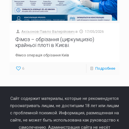
Аксьонов Павло Валерійович
в
17/05/2026
Фімоз – обрізання (циркумцизіо)
крайньої плоті в Києві.
Фімоз операція обрізання Київ
6
Подробнее
Сайт содержит материалы, которые не рекомендуется
просматривать лицам, не достигшим 18 лет или лицам
с проблемной психикой. Информация, размещенная на
сайте, не может быть использована как руководство к
самолечению. Администрация сайта не несёт