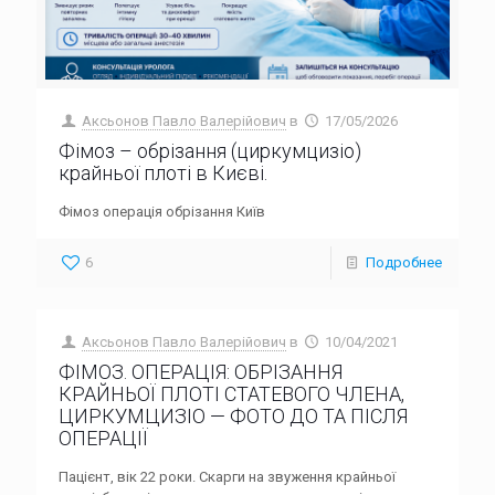
Аксьонов Павло Валерійович
в
17/05/2026
Фімоз – обрізання (циркумцизіо)
крайньої плоті в Києві.
Фімоз операція обрізання Київ
6
Подробнее
Аксьонов Павло Валерійович
в
10/04/2021
ФІМОЗ. ОПЕРАЦІЯ: ОБРІЗАННЯ
КРАЙНЬОЇ ПЛОТІ СТАТЕВОГО ЧЛЕНА,
ЦИРКУМЦИЗІО — ФОТО ДО ТА ПІСЛЯ
ОПЕРАЦІЇ
Пацієнт, вік 22 роки. Скарги на звуження крайньої