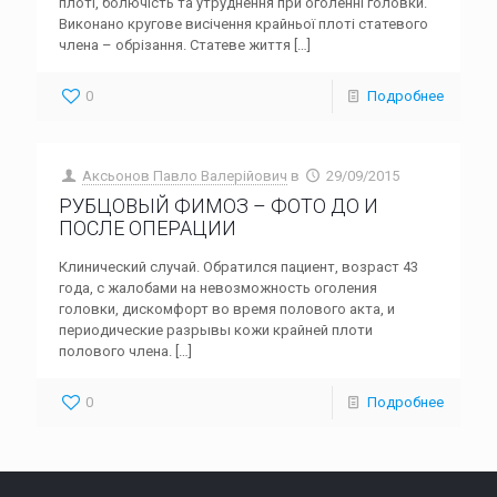
плоті, болючість та утруднення при оголенні головки.
Виконано кругове висічення крайньої плоті статевого
члена – обрізання. Статеве життя
[…]
0
Подробнее
Аксьонов Павло Валерійович
в
29/09/2015
РУБЦОВЫЙ ФИМОЗ – ФОТО ДО И
ПОСЛЕ ОПЕРАЦИИ
Клинический случай. Обратился пациент, возраст 43
года, с жалобами на невозможность оголения
головки, дискомфорт во время полового акта, и
периодические разрывы кожи крайней плоти
полового члена.
[…]
0
Подробнее