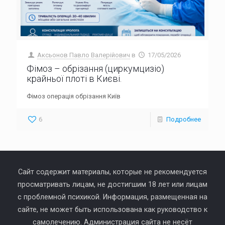
Аксьонов Павло Валерійович
в
17/05/2026
Фімоз – обрізання (циркумцизіо)
крайньої плоті в Києві.
Фімоз операція обрізання Київ
6
Подробнее
Сайт содержит материалы, которые не рекомендуется
просматривать лицам, не достигшим 18 лет или лицам
с проблемной психикой. Информация, размещенная на
сайте, не может быть использована как руководство к
самолечению. Администрация сайта не несёт