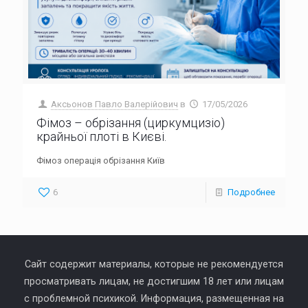
Аксьонов Павло Валерійович
в
17/05/2026
Фімоз – обрізання (циркумцизіо)
крайньої плоті в Києві.
Фімоз операція обрізання Київ
6
Подробнее
Сайт содержит материалы, которые не рекомендуется
просматривать лицам, не достигшим 18 лет или лицам
с проблемной психикой. Информация, размещенная на