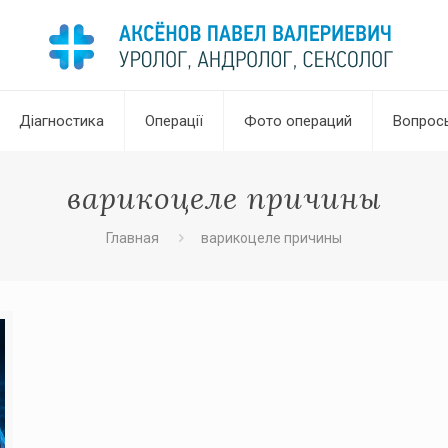
Діагностика
Операції
Фото операций
Вопрос
варикоцеле причины
Главная
варикоцеле причины