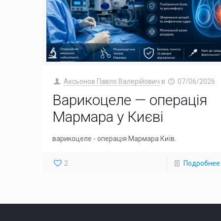
Аксьонов Павло Валерійович
в
07/06/2026
Варикоцеле — операція
Мармара у Києві
варикоцеле - операція Мармара Київ.
2
Подробнее