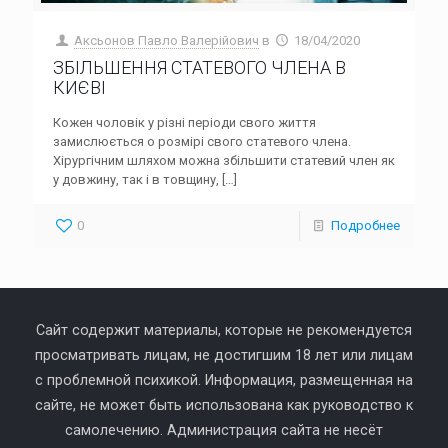
Аксьонов Павло Валерійович
в
18/04/2020
ЗБІЛЬШЕННЯ СТАТЕВОГО ЧЛЕНА В
КИЄВІ
Кожен чоловік у різні періоди свого життя
замислюється о розмірі свого статевого члена.
Хірургічним шляхом можна збільшити статевий член як
у довжину, так і в товщину,
[…]
0
Подробнее
Сайт содержит материалы, которые не рекомендуется
просматривать лицам, не достигшим 18 лет или лицам
с проблемной психикой. Информация, размещенная на
сайте, не может быть использована как руководство к
самолечению. Администрация сайта не несёт