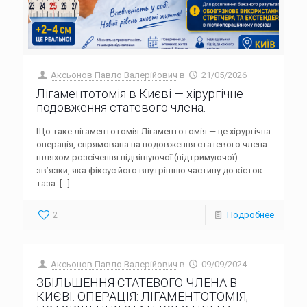
Аксьонов Павло Валерійович
в
21/05/2026
Лігаментотомія в Києві — хірургічне
подовження статевого члена.
Що таке лігаментотомія Лігаментотомія — це хірургічна
операція, спрямована на подовження статевого члена
шляхом розсічення підвішуючої (підтримуючої)
зв’язки, яка фіксує його внутрішню частину до кісток
таза.
[…]
2
Подробнее
Аксьонов Павло Валерійович
в
09/09/2024
ЗБІЛЬШЕННЯ СТАТЕВОГО ЧЛЕНА В
КИЄВІ. ОПЕРАЦІЯ: ЛІГАМЕНТОТОМІЯ,