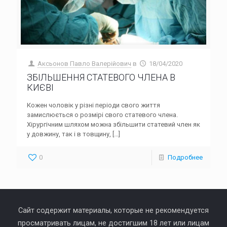
Аксьонов Павло Валерійович
в
18/04/2020
ЗБІЛЬШЕННЯ СТАТЕВОГО ЧЛЕНА В
КИЄВІ
Кожен чоловік у різні періоди свого життя
замислюється о розмірі свого статевого члена.
Хірургічним шляхом можна збільшити статевий член як
у довжину, так і в товщину,
[…]
0
Подробнее
Сайт содержит материалы, которые не рекомендуется
просматривать лицам, не достигшим 18 лет или лицам