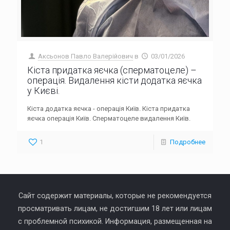
Аксьонов Павло Валерійович
в
03/01/2026
Кіста придатка яєчка (сперматоцеле) –
операція. Видалення кісти додатка яєчка
у Києві.
Кіста додатка яєчка - операція Київ. Кіста придатка
яєчка операція Київ. Сперматоцеле видалення Київ.
1
Подробнее
Сайт содержит материалы, которые не рекомендуется
просматривать лицам, не достигшим 18 лет или лицам
с проблемной психикой. Информация, размещенная на