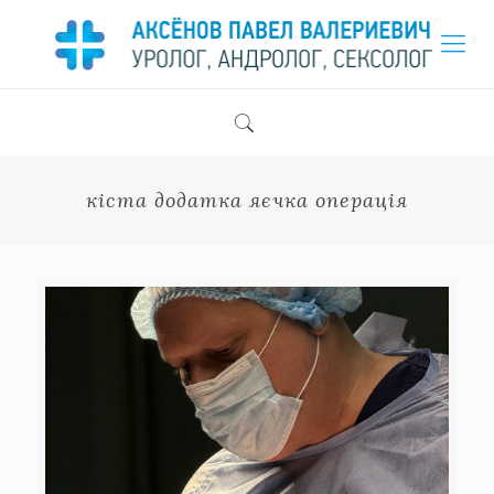
кіста додатка яєчка операція