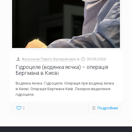
Аксьонов Павло Валерійович
в
05/03/2026
Гідроцеле (водянка яєчка) – операція
Бергмана в Києві.
Водянка яєчка. Гідроцеле. Операція при водянці яєчка
в Києві. Операція Бергмана Київ. Лазерне видалення
гідроцеле.
2
Подробнее