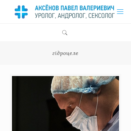
гідроцеле