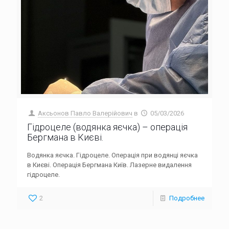
Аксьонов Павло Валерійович
в
05/03/2026
Гідроцеле (водянка яєчка) – операція
Бергмана в Києві.
Водянка яєчка. Гідроцеле. Операція при водянці яєчка
в Києві. Операція Бергмана Київ. Лазерне видалення
гідроцеле.
2
Подробнее