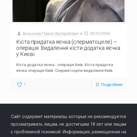
Аксьонов Павло Валерійович
в
03/01/2026
Кіста придатка яєчка (сперматоцеле) –
операція. Видалення кісти додатка яєчка
у Києві.
Кіста додатка яєчка - операція Київ. Кіста придатка
яєчка операція Київ. Сперматоцеле видалення Київ.
1
Подробнее
Сайт содержит материалы, которые не рекомендуется
просматривать лицам, не достигшим 18 лет или лицам
с проблемной психикой. Информация, размещенная на