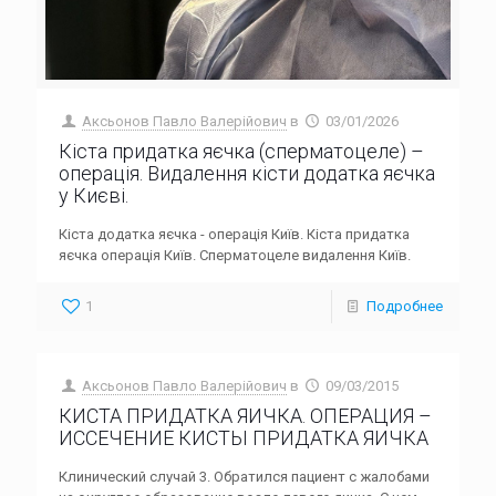
Аксьонов Павло Валерійович
в
03/01/2026
Кіста придатка яєчка (сперматоцеле) –
операція. Видалення кісти додатка яєчка
у Києві.
Кіста додатка яєчка - операція Київ. Кіста придатка
яєчка операція Київ. Сперматоцеле видалення Київ.
1
Подробнее
Аксьонов Павло Валерійович
в
09/03/2015
КИСТА ПРИДАТКА ЯИЧКА. ОПЕРАЦИЯ –
ИССЕЧЕНИЕ КИСТЫ ПРИДАТКА ЯИЧКА
Клинический случай 3. Обратился пациент с жалобами