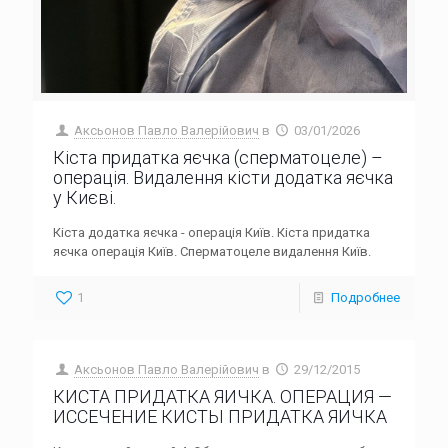
Аксьонов Павло Валерійович
в
03/01/2026
Кіста придатка яєчка (сперматоцеле) –
операція. Видалення кісти додатка яєчка
у Києві.
Кіста додатка яєчка - операція Київ. Кіста придатка
яєчка операція Київ. Сперматоцеле видалення Київ.
1
Подробнее
Аксьонов Павло Валерійович
в
29/12/2015
КИСТА ПРИДАТКА ЯИЧКА. ОПЕРАЦИЯ —
ИССЕЧЕНИЕ КИСТЫ ПРИДАТКА ЯИЧКА