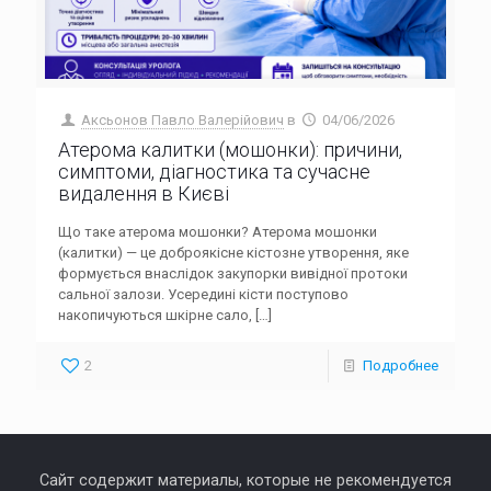
Аксьонов Павло Валерійович
в
04/06/2026
Атерома калитки (мошонки): причини,
симптоми, діагностика та сучасне
видалення в Києві
Що таке атерома мошонки? Атерома мошонки
(калитки) — це доброякісне кістозне утворення, яке
формується внаслідок закупорки вивідної протоки
сальної залози. Усередині кісти поступово
накопичуються шкірне сало,
[…]
2
Подробнее
Сайт содержит материалы, которые не рекомендуется