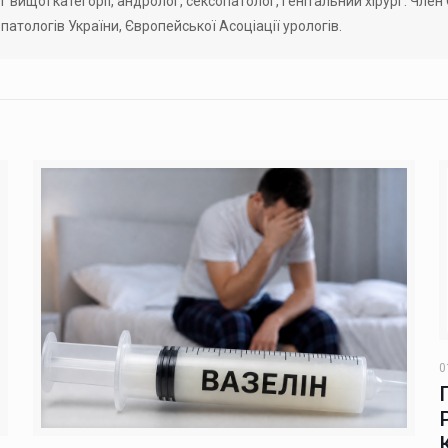
г вищої категорії, андролог, сексопатолог, генітальний хірург. Ч
патологів України, Європейської Асоціації урологів.
0